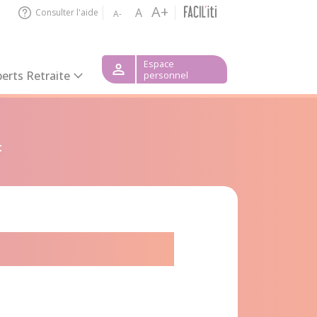
A+
A
Consulter l'aide
A-
Espace
erts Retraite
personnel
t