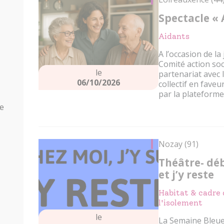
Spectacle « A
Aidants
A l’occasion de la
Comité action soc
le
partenariat avec
06/10/2026
collectif en fave
par la plateforme d
re
Nozay (91)
Théâtre- déb
et j’y reste
Habitat & cadre d
l'isolement
le
La Semaine Bleue 