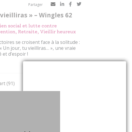
Partager
vieilliras » – Wingles 62
ien social et lutte contre
ention, Retraite, Vieillir heureux
oires se croisent face à la solitude :
« Un jour, tu vieilliras… », une vraie
 et d’espoir !
Voir l'événement
rt (91)
Partager
 Maintien à domicile
de vie
est le souhait de nombreux seniors.
er son autonomie, sécuriser son
iper les évolutions de ses besoins ?