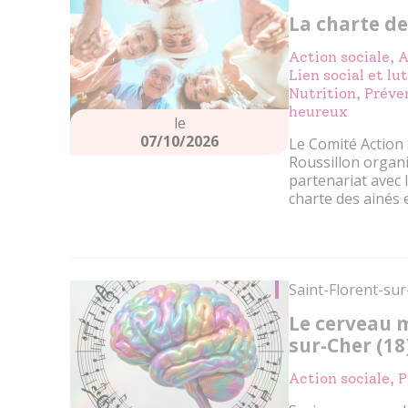
La charte de
Action sociale, 
Lien social et l
Nutrition, Préven
heureux
le
07/10/2026
Le Comité Action
Roussillon organ
partenariat avec l
charte des ainés e
Saint-Florent-sur
Le cerveau 
sur-Cher (18
Action sociale, P