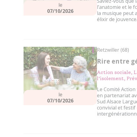
Saviez-vous que l
le
l’anatomie et le
07/10/2026
la musique peut 
élixir de jouven
Retzwiller (68)
Rire entre g
Action sociale, L
l'isolement, Prév
Le Comité Action 
le
en partenariat 
07/10/2026
Sud Alsace Largu
convivial et festif
intergénérationne