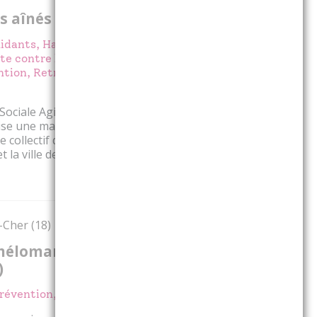
s aînés à votre rencontre
Aidants, Habitat & cadre de vie,
utte contre l'isolement, Mémoire,
tion, Retraite, Sommeil, Vieillir
 Sociale Agirc Arrco Languedoc
ise une matinée rencontre en
e collectif des partenaires de la
t la ville de Bram.
Voir l'événement
-Cher (18)
Partager
mélomane ! Saint-Florent-
)
révention, Vieillir heureux