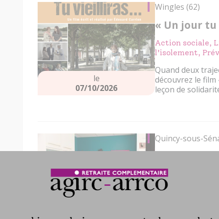
Wingles (62)
« Un jour tu 
Action sociale, L
l'isolement, Prév
Quand deux traject
le
découvrez le film 
07/10/2026
leçon de solidarité
Quincy-sous-Séna
Conférence :
Habitat & cadre 
Vieillir chez soi 
Comment préserv
le
logement et antic