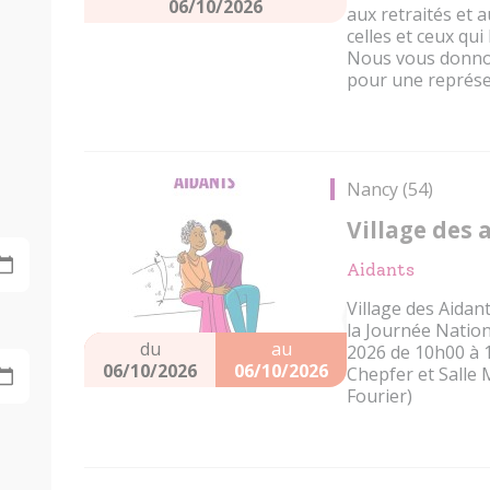
06/10/2026
aux retraités et 
celles et ceux qu
Nous vous donnon
pour une représen
Nancy (54)
Village des 
Aidants
Village des Aidan
la Journée Nation
du
au
2026 de 10h00 à 1
06/10/2026
06/10/2026
Chepfer et Salle M
Fourier)