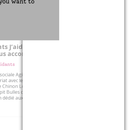
 you want to
 vous permettra de découvrir les
nt le main...
Voir l'événement
 (37)
Partager
ts J’aide mon proche, des
ous accompagner
Aidants
sociale Agirc-Arrco Centre Val de
riat avec le Centre intercommunal
e Chinon Loire et Vienne et la
t Bulles d’R, a le plaisir de vous
 dédié aux ai...
Voir l'événement
Partager