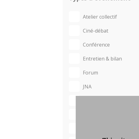
Atelier collectif
Ciné-débat
Conférence
Entretien & bilan
Forum
JNA
Salon
Table-ronde
Théâtre–débat