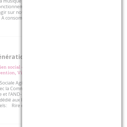
a musique a le pouvoir de modifier
 fonctionnement du cerveau humain ?
agir sur notre cerveau comme un
ce. A consommer sans modération !
Voir l'événement
Partager
énérations !
ien social et lutte contre
ention, Vieillir heureux
Sociale Agirc-Arrco Alsace-Moselle,
avec la Communauté de Communes
e et l’AND-SC2S, organise un temps
 dédié aux liens
ls : Rire entre générati...
Voir l'événement