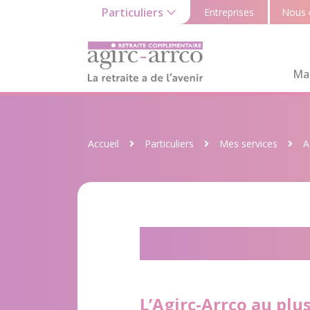
Particuliers
Entreprises
Nous 
Ma 
Accueil
Particuliers
Mes services
A
Participer 
L’Agirc-Arrco au plu