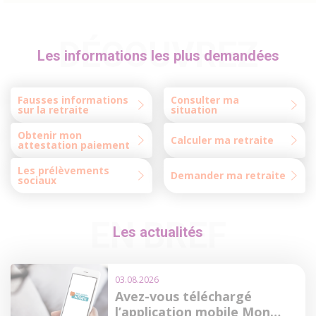
DÉCOUVREZ
Les informations les plus demandées
Fausses informations
Consulter ma
sur la retraite
situation
Obtenir mon
Calculer ma retraite
attestation paiement
Les prélèvements
Demander ma retraite
sociaux
EN BREF
Les actualités
03.08.2026
Avez-vous téléchargé
l’application mobile Mon