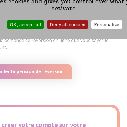
ses cookies and gives you control over what
emandées
activate
essaires à l’étude de votre dossier (taille maximum 5 Mo)
nde de réversion en ligne, vous pouvez la sauvegarder
OK, accept all
Deny all cookies
Personalize
e la compléter.
 de demande de réversion en ligne que vous soyez le
unt.
der la pension de réversion
 créer votre compte sur votre