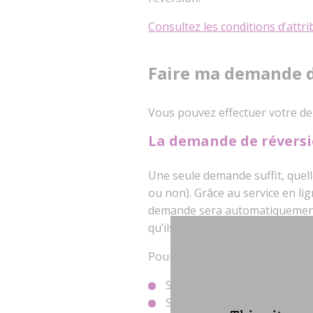
Consultez les conditions d’attri
Faire ma demande d
Vous pouvez effectuer votre de
La demande de réversi
Une seule demande suffit, quelle 
ou non). Grâce au service en l
demande sera automatiquement 
qu’ils soient de base ou complé
Pour effectuer votre demande, il
Se connecter à votre espac
Se munir du numéro de sécur