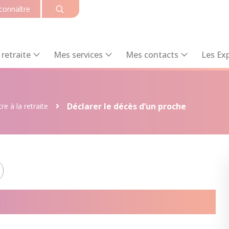
connaître
retraite
Mes services
Mes contacts
Les Exp
Déclarer le décès d’un proche
tre à la retraite
décès d’un proche