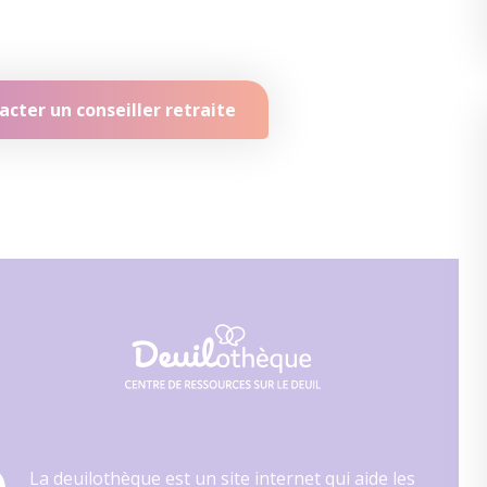
cter un conseiller retraite
La deuilothèque est un site internet qui aide les