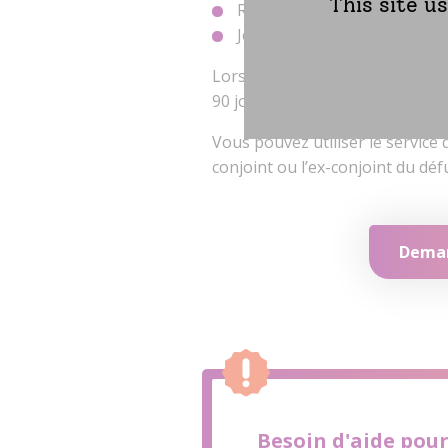
This site u
Remplir les informations d
Joindre les justificatifs néc
Lorsque vous faites votre dema
90 jours afin d’avoir le temps d
Vous pouvez utiliser le service
conjoint ou l’ex-conjoint du déf
Deman
Besoin d'aide pour