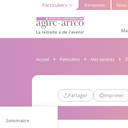
Particuliers
Entreprises
Nous 
Ma 
Accueil
Particuliers
Mes services
Ê
Partager
Imprimer
Déclarer le 
Sommaire