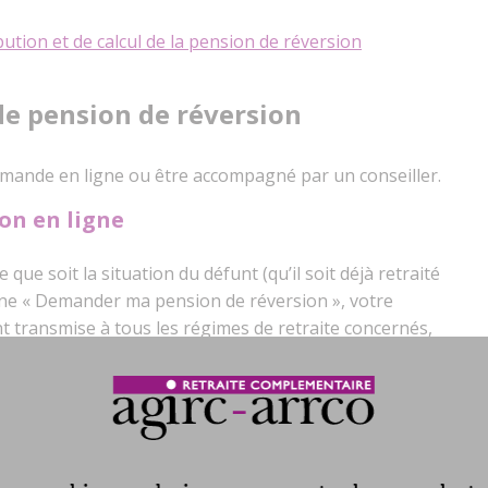
bution et de calcul de la pension de réversion
e pension de réversion
mande en ligne ou être accompagné par un conseiller.
on en ligne
que soit la situation du défunt (qu’il soit déjà retraité
igne « Demander ma pension de réversion », votre
transmise à tous les régimes de retraite concernés,
mentaires (Cnav, MSA, Agirc-Arrco, Ircantec…).
 faut :
e personnel
ité sociale du défunt