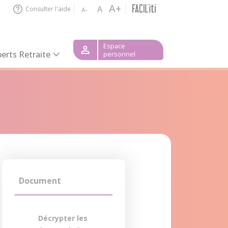
A+
A
Consulter l'aide
A-
Espace
erts Retraite
personnel
Document
Décrypter les