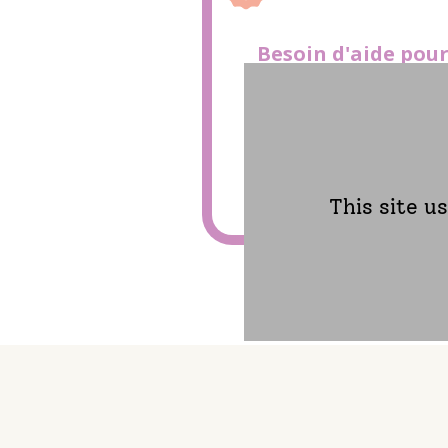
Besoin d'aide pour
espace personnel, 
?
Une aide à la connexi
votre disposition.
This site u