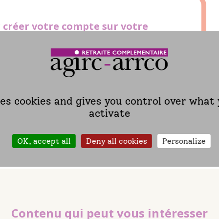
 créer votre compte sur votre
des difficultés pour vous connecter
on
puis
un formulaire de contact
sont à
ses cookies and gives you control over what
activate
OK, accept all
Deny all cookies
Personalize
Contenu qui peut vous intéresser