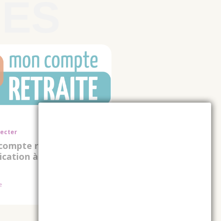
ecter
ompte retraite,
lication à télécharger
le