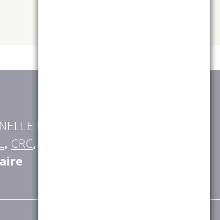
NELLE RETRAITE
(
AGRICA
,
L
,
CRC
,
CGRR
,
IRCOM
,
BTPR
,
aire