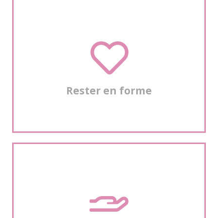
En savoir plus >
et ceux qui approchent de cette nouvelle période de vie.
des retraités… mais aussi la grande préoccupation de celles
Se maintenir en bonne santé est une priorité pour la plupart
Rester en forme
Rester en forme
En savoir plus >
cœur.
activités ou vous engager pour une cause qui vous tient à