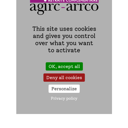
This site uses cookies
and gives you control
over what you want
Vous ne pouvez pas assister au webinaire en
to activate
direct ?
OK, accept all
Pas d’inquiétude !
Deny all cookies
Retrouvez tous nos replays dans la playlist dédiée sur
Personalize
notre chaîne Youtube Agirc-Arrco.
Privacy policy
Notre chaîne Youtube