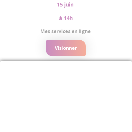
15 juin
à 14h
Mes services en ligne
Visionner
19 nov.
à 13h
L’essentiel de ma retraite
À venir