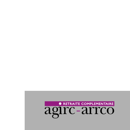
nouveaux droits auprès du régime Agirc-Arrco.
Signaler le changement de
votre situation
Votre
espace personnel Mon Agirc-
Arrco
est à vos côtés pour faciliter
l’ensemble de vos démarches.
Vous pouvez aussi
nous contacter.