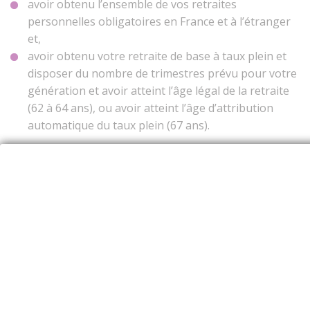
avoir obtenu l’ensemble de vos retraites
personnelles obligatoires en France et à l’étranger
et,
avoir obtenu votre retraite de base à taux plein et
disposer du nombre de trimestres prévu pour votre
génération et avoir atteint l’âge légal de la retraite
(62 à 64 ans), ou avoir atteint l’âge d’attribution
automatique du taux plein (67 ans).
Le cumul emploi-retraite avec limite de
ressources (réglementé)
Si vous ne remplissez pas les conditions indiquées ci-
dessus, le cumul emploi-retraite est possible à
condition que la somme de vos revenus (retraites
personnelles obligatoires + salaire de reprise d’activité)
ne dépasse pas soit :
un montant égal à 160 % du Smic,