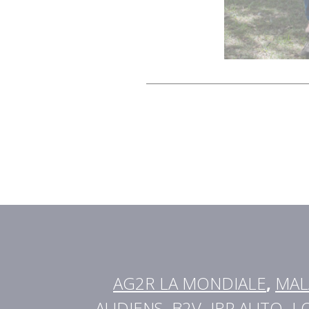
AG2R LA MONDIALE
,
MAL
AUDIENS
,
B2V
,
IRP AUTO
,
L