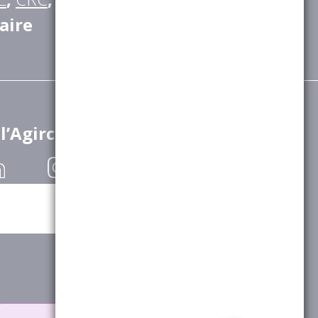
aire
 l’Agirc-Arrco