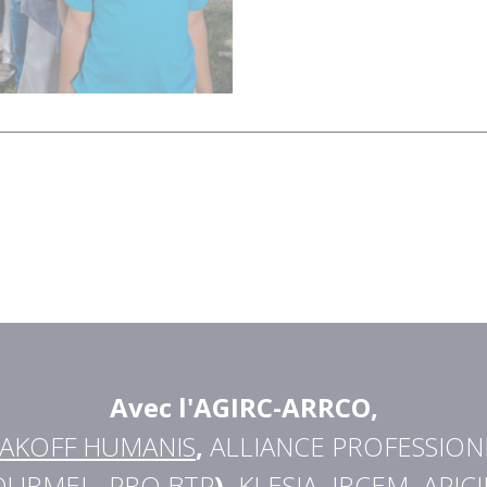
Avec l'AGIRC-ARRCO
,
AKOFF HUMANIS
,
ALLIANCE PROFESSION
OURMEL
,
PRO BTP
),
KLESIA
,
IRCEM
,
APICI