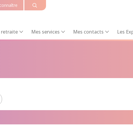
connaître
retraite
Mes services
Mes contacts
Les Exp
s