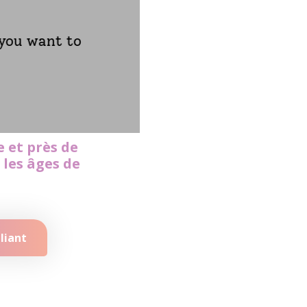
 you want to
e et près de
 les âges de
liant