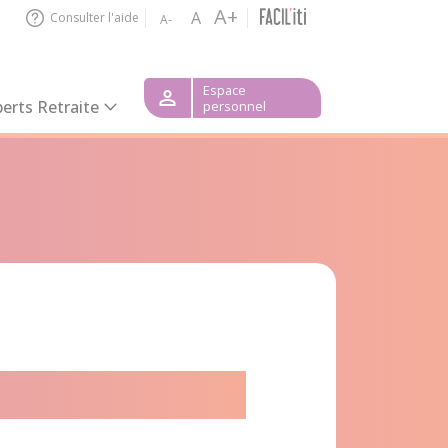
A+
A
Consulter l'aide
A-
Espace
erts Retraite
personnel