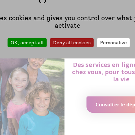
ses cookies and gives you control over what
activate
OK, accept all
Deny all cookies
Personalize
Des services en lign
chez vous, pour tous
la vie
Consulter le dép