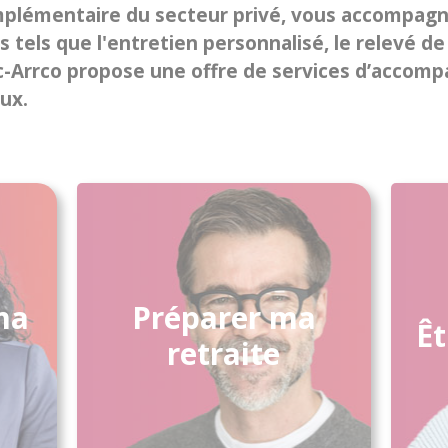
complémentaire du secteur privé, vous accompag
s tels que l'entretien personnalisé, le relevé de
girc-Arrco propose une offre de services d’acco
ux.
ma
Préparer ma
Êt
Accéder aux services
retraite