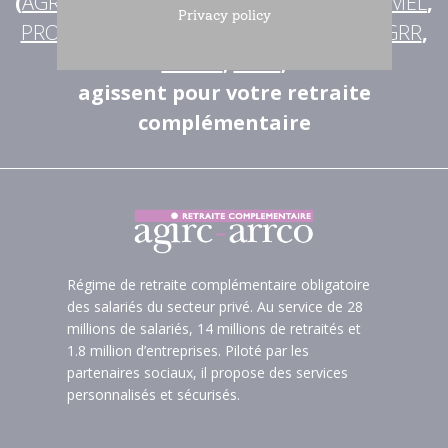
(
AGRICA
,
AUDIENS
,
B2V
,
IRP AUTO
,
LOURMEL
,
Privacy policy
PRO BTP
),
KLESIA
,
IRCEM
,
APICIL
,
CRC
,
CGRR
,
IRCOM
,
BTPR
,
agissent pour votre retraite
complémentaire
Régime de retraite complémentaire obligatoire
des salariés du secteur privé. Au service de 28
millions de salariés, 14 millions de retraités et
1.8 million d’entreprises. Piloté par les
partenaires sociaux, il propose des services
personnalisés et sécurisés.