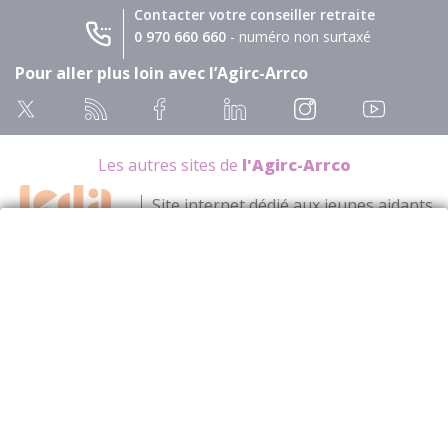
Contacter votre conseiller retraite
0 970 660 660
- numéro non surtaxé
Pour aller plus loin avec l’Agirc-Arrco
Les autres sites de
l'Agirc-Arrco
Site internet dédié aux jeunes aidants
Site des centres de prévention Agirc-
Arrco
Site officiel branche
professionnelle retraite
complémentaire et prévoyance
Site officiel de Ma Boussole
Aidants pour trouver des aides
de proximité