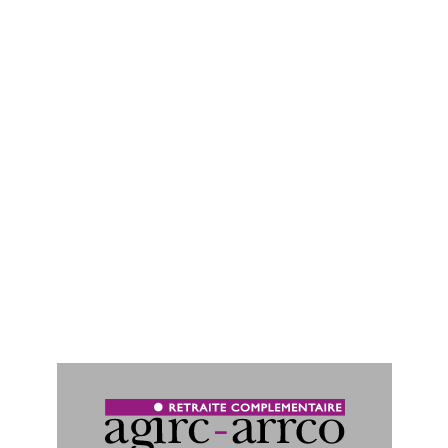
Le rapport d’activité 2025 de l’Agirc-
Arrco est en ligne
16/07/2026
Intitulé « la proximité comme engagement », le rapport d’activité
présente les faits marquants de l’année 2025.
Lire la suite