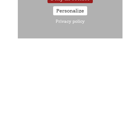
Théâtre–débat
Personalize
Privacy policy
Web-conférence
Format
En présentiel
Visio-conférence
Rechercher
Réinitialiser les filtres