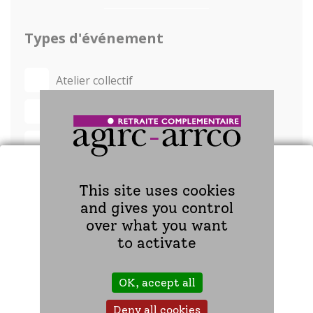
Types d'événement
Atelier collectif
Ciné-débat
Conférence
Entretien & bilan
This site uses cookies
Forum
and gives you control
over what you want
JNA
to activate
Salon
OK, accept all
Table-ronde
Deny all cookies