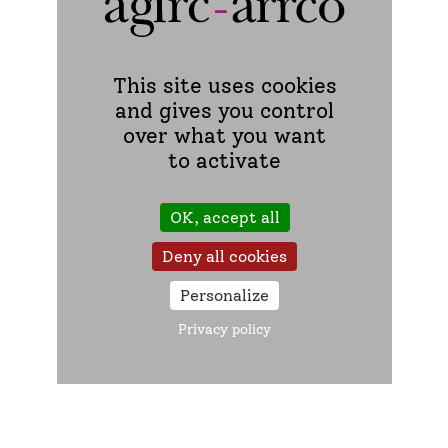
Théâtre–débat
Web-conférence
This site uses cookies
and gives you control
over what you want
to activate
Format
OK, accept all
En présentiel
Deny all cookies
Visio-conférence
Personalize
Privacy policy
Rechercher
Réinitialiser les filtres