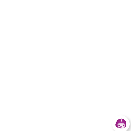
Les autres sites de
l'Agirc-Arrco
Site internet dédié aux jeunes aidants
Site des centres de prévention Agirc-
Arrco
Site officiel branche
professionnelle retraite
complémentaire et prévoyance
Site officiel de Ma Boussole
Aidants pour trouver des aides
de proximité
© 2026 Agirc-arrco
|
Plan du site
|
Mentions légales
|