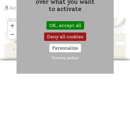
over what you want
Accès handicapés
to activate
+
OK, accept all
−
Deny all cookies
Personalize
Privacy policy