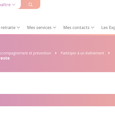
aître
retraite
Mes services
Mes contacts
Les Exp
ccompagnement et prévention
Participer à un événement
Neste
idants à Saint-Lauren