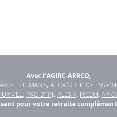
Avec l'AGIRC-ARRCO
,
AKOFF HUMANIS
,
ALLIANCE PROFESSION
OURMEL
,
PRO BTP
),
KLESIA
,
IRCEM
,
APICI
ssent pour votre retraite complément