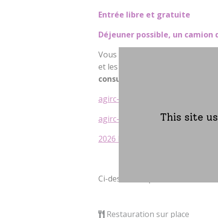
Entrée libre et gratuite
Déjeuner possible, un camion d
Vous trouverez ci-dessous le com
et les professionnels qui seront
consulter, cliquer sur les liens 
agirc-arrco.fr/…/Communique-de
This site u
agirc-arrco.fr/…/2026-Affiches-F
2026 Flyer forum des aidants
Ci-dessous le plan d’accès de la
Restauration sur place