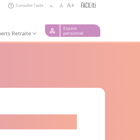
A+
A
Consulter l'aide
A-
Espace
erts Retraite
personnel
t-de-Neste