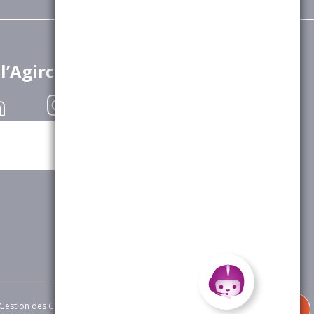
 l’Agirc-Arrco
Gestion des Cookies
|
Appels d’offres
|