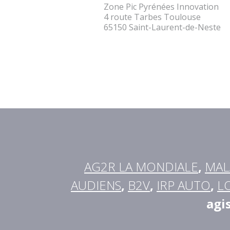
Zone Pic Pyrénées Innovation
4 route Tarbes Toulouse
65150 Saint-Laurent-de-Neste
AG2R LA MONDIALE
,
MAL
AUDIENS
,
B2V
,
IRP AUTO
,
L
agi