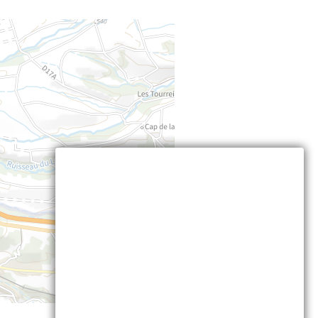
Leaflet
| ©
IGN
—
cartes.gouv.fr