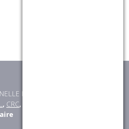
NELLE RETRAITE
(
AGRICA
,
L
,
CRC
,
CGRR
,
IRCOM
,
BTPR
,
aire