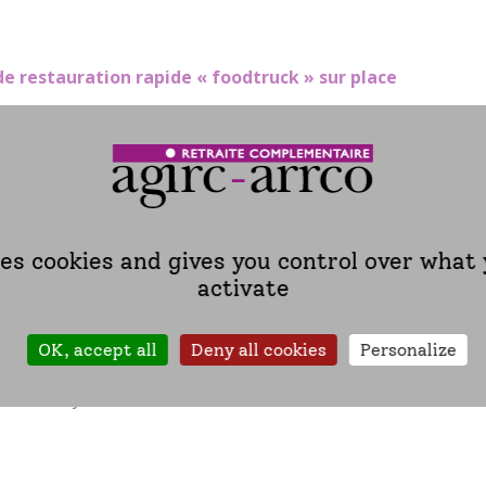
e restauration rapide « foodtruck » sur place
muniqué de presse, l’affiche de communication et le flyer 
 présents pour vous conseiller et vous accompagner dans vo
suivants :
-presse-2.pdf
ses cookies and gives you control over what
orum-des-aidants.pdf
activate
OK, accept all
Deny all cookies
Personalize
 Zone Pic Pyrénées Innovation