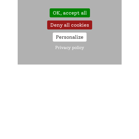
Avant de vous déplacer, il est conseillé
de prendre rendez-vous.
OK, accept all
Contacter nos conseillers
du lundi au
Deny all cookies
vendredi de 8h30 à 18h sans interruption et
Personalize
hors jours fériés au :
0 970 660 660
Privacy policy
(service gratuit + appel non surtaxé)
Pour consulter les horaires d’affluence
téléphonique
cliquez ici
Se connecter
à votre espace personnel Mon
Agirc-Arrco, dans la rubrique « Contactez-nous
», sélectionnez « Prendre un rendez-vous »
Prendre rendez-vous