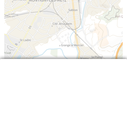
Leaflet
| ©
IGN
—
cartes.gouv.fr
Retour