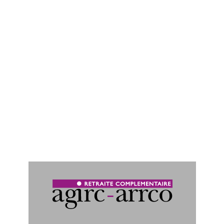
Adresse :
16 Rue Gaétan Rondeau - 44200 Nantes
Accueil :
Pas renseigné
Permanences :
Pas renseigné
Accès :
Pas renseigné
Accessibilité :
Pas renseigné
Transport en commun :
Pas renseigné