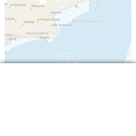
Leaflet
| ©
IGN
—
cartes.gouv.fr
Retour