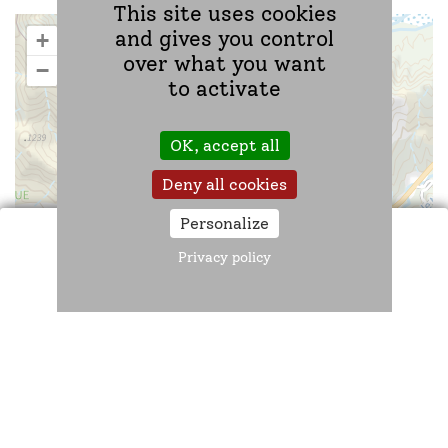
This site uses cookies
and gives you control
+
over what you want
−
to activate
OK, accept all
Deny all cookies
Personalize
Privacy policy