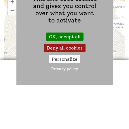
+
and gives you control
−
over what you want
to activate
OK, accept all
Deny all cookies
Personalize
Privacy policy