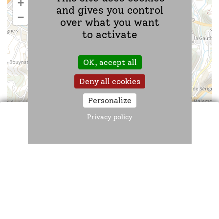
+
and gives you control
−
over what you want
to activate
OK, accept all
Deny all cookies
Personalize
Privacy policy