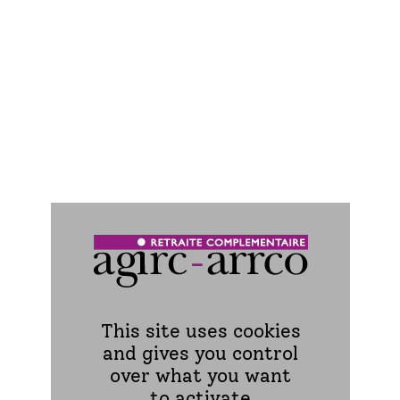
Avant de vous déplacer, il est conseillé
de prendre rendez-vous.
Contacter nos conseillers
du lundi au
vendredi de 8h30 à 18h sans interruption et
hors jours fériés au :
0 970 660 660
(service gratuit + appel non surtaxé)
Pour consulter les horaires d’affluence
téléphonique
cliquez ici
Se connecter
à votre espace personnel Mon
Agirc-Arrco, dans la rubrique « Contactez-nous
», sélectionnez « Prendre un rendez-vous »
This site uses cookies
Prendre rendez-vous
and gives you control
over what you want
to activate