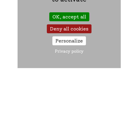
Adresse :
72 Rue Victoire de la Marne - 52000
OK, accept all
Chaumont
Deny all cookies
Accueil :
Pas renseigné
Permanences :
Pas renseigné
Personalize
Accès :
Pas renseigné
Privacy policy
Accessibilité :
Pas renseigné
Transport en commun :
Pas renseigné