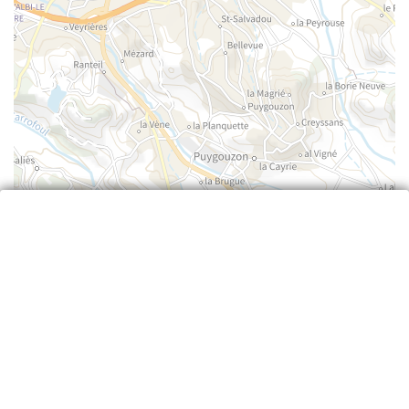
Leaflet
| ©
IGN
—
cartes.gouv.fr
Retour