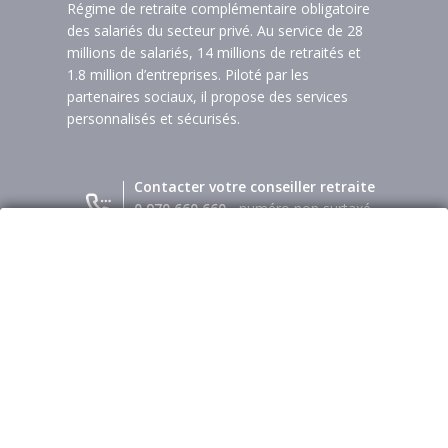
Régime de retraite complémentaire obligatoire
des salariés du secteur privé. Au service de 28
millions de salariés, 14 millions de retraités et
1.8 million d’entreprises. Piloté par les
partenaires sociaux, il propose des services
personnalisés et sécurisés.
Contacter votre conseiller retraite
0 970 660 660
- numéro non surtaxé
Pour aller plus loin avec l’Agirc-Arrco
Les autres sites de
l'Agirc-Arrco
Site internet dédié aux jeunes aidants
Site des centres de prévention Agirc-
Arrco