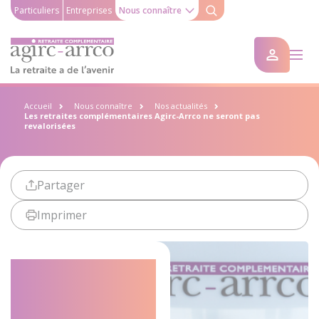
Particuliers
Entreprises
Nous connaître
Accueil
Nous connaître
Nos actualités
Les retraites complémentaires Agirc-Arrco ne seront pas
revalorisées
Partager
Imprimer
Les retraites
complémentaires
Agirc-Arrco ne