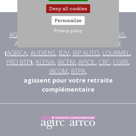
Deny all cookies
Personalize
Avec l'AGIRC-ARRCO
,
Privacy policy
AG2R LA MONDIALE
,
MALAKOFF HUMANIS
,
ALLIANCE PROFESSIONNELLE RETRAITE
(
AGRICA
,
AUDIENS
,
B2V
,
IRP AUTO
,
LOURMEL
,
PRO BTP
),
KLESIA
,
IRCEM
,
APICIL
,
CRC
,
CGRR
,
IRCOM
,
BTPR
,
agissent pour votre retraite
complémentaire