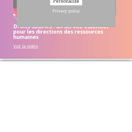
Personalize
Playlist : Services aux entreprises et aux tiers
Privacy policy
déclarants
Droits salariés : un service essentiel
pour les directions des ressources
humaines
Voir la vidéo
Retour
Avec l'AGIRC-ARRCO
,
AG2R LA MONDIALE
,
MALAKOFF HUMANIS
,