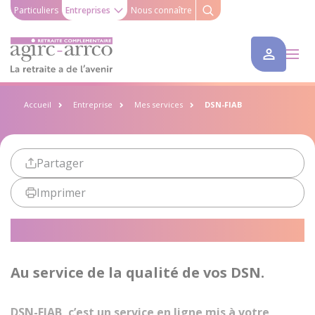
Particuliers
Entreprises
Nous connaître
Accueil
Entreprise
Mes services
DSN-FIAB
Partager
Imprimer
DSN-FIAB
Au service de la qualité de vos DSN.
DSN-FIAB, c’est un service en ligne mis à votre