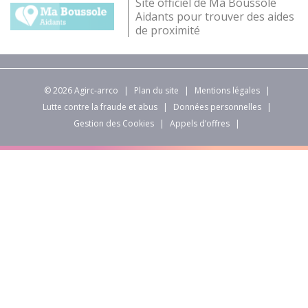
Site officiel de Ma Boussole
Aidants pour trouver des aides
de proximité
© 2026 Agirc-arrco
|
Plan du site
|
Mentions légales
|
Lutte contre la fraude et abus
|
Données personnelles
|
Gestion des Cookies
|
Appels d’offres
|