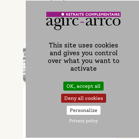
intéresser
This site uses cookies
and gives you control
over what you want to
activate
OK, accept all
Calculer et déclarer
Deny all cookies
Le calcul des cotisations de
Personalize
retraite complémentaire
Privacy policy
Lire l'article