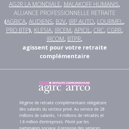
AG2R LA MONDIALE
,
MALAKOFF HUMANIS
,
ALLIANCE PROFESSIONNELLE RETRAITE
(
AGRICA
,
AUDIENS
,
B2V
,
IRP AUTO
,
LOURMEL
,
PRO BTP
),
KLESIA
,
IRCEM
,
APICIL
,
CRC
,
CGRR
,
IRCOM
,
BTPR
,
agissent pour votre retraite
complémentaire
Régime de retraite complémentaire obligatoire
des salariés du secteur privé. Au service de 28
millions de salariés, 14 millions de retraités et
1.8 million d’entreprises. Piloté par les
partenaires sociaux, il propose des services