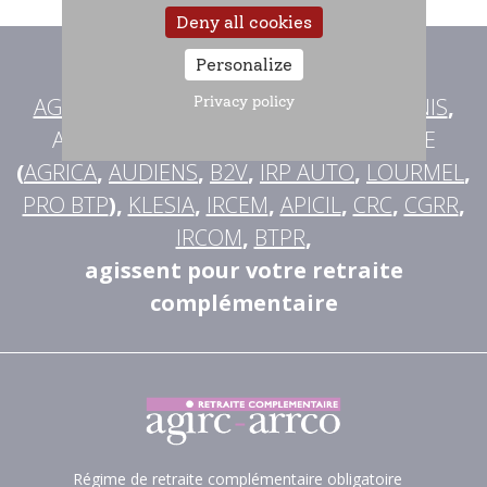
Deny all cookies
Personalize
Avec l'AGIRC-ARRCO
,
AG2R LA MONDIALE
Privacy policy
,
MALAKOFF HUMANIS
,
ALLIANCE PROFESSIONNELLE RETRAITE
(
AGRICA
,
AUDIENS
,
B2V
,
IRP AUTO
,
LOURMEL
,
PRO BTP
),
KLESIA
,
IRCEM
,
APICIL
,
CRC
,
CGRR
,
IRCOM
,
BTPR
,
agissent pour votre retraite
complémentaire
Régime de retraite complémentaire obligatoire