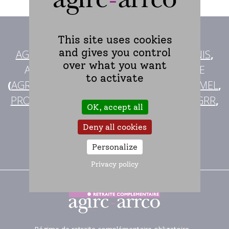
Avec l'AGIRC-ARRCO
,
This site uses cookies
and gives you control
AG2R LA MONDIALE
,
MALAKOFF HUMANIS
,
over what you want
ALLIANCE PROFESSIONNELLE RETRAITE
to activate
(
AGRICA
,
AUDIENS
,
B2V
,
IRP AUTO
,
LOURMEL
,
PRO BTP
),
KLESIA
,
IRCEM
,
APICIL
,
CRC
,
CGRR
,
OK, accept all
IRCOM
,
BTPR
,
Deny all cookies
agissent pour votre retraite
complémentaire
Personalize
Privacy policy