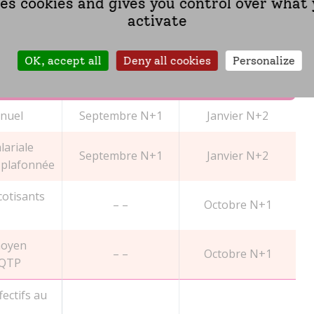
ses cookies and gives you control over what
Dates de publication
activate
ries
Données
Données
OK, accept all
Deny all cookies
Personalize
semi-définitives
définitives
nuel
Septembre N+1
Janvier N+2
lariale
Septembre N+1
Janvier N+2
 plafonnée
 cotisants
– –
Octobre N+1
moyen
– –
Octobre N+1
EQTP
fectifs au