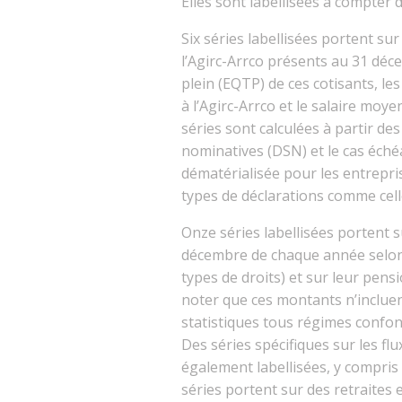
Elles sont labellisées à compter d
Six séries labellisées portent sur 
l’Agirc-Arrco présents au 31 déc
plein (EQTP) de ces cotisants, le
à l’Agirc-Arrco et le salaire moy
séries sont calculées à partir de
nominatives (DSN) et le cas éché
dématérialisée pour les entrepri
types de déclarations comme cell
Onze séries labellisées portent s
décembre de chaque année selon le
types de droits) et sur leur pens
noter que ces montants n’incluen
statistiques tous régimes confon
Des séries spécifiques sur les fl
également labellisées, y compris
séries portent sur des retraites 