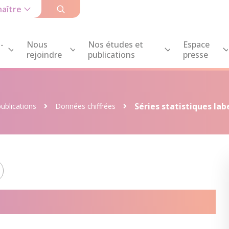
aître
-
Nous
Nos études et
Espace
rejoindre
publications
presse
Séries statistiques lab
ublications
Données chiffrées
stiques labellisées