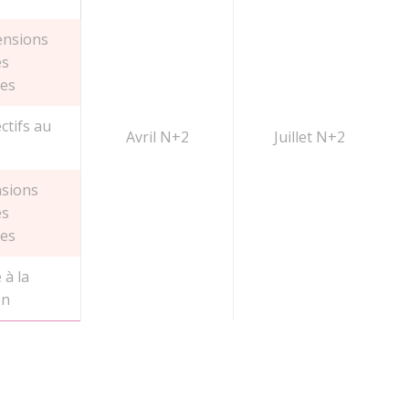
Pensions
es
es
ectifs au
Avril N+2
Juillet N+2
nsions
es
es
 à la
on