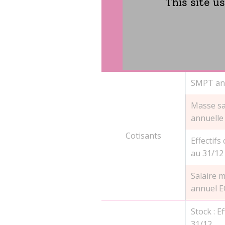
This site u
Domaines
Sé
SMPT an
Masse sa
annuelle
Cotisants
Effectifs
au 31/12
Salaire 
annuel 
Stock : Ef
31/12