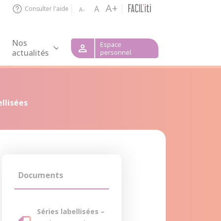
A+
A
Consulter l'aide
A-
Nos
Espace
actualités
personnel
ellisées
Documents
Séries labellisées –