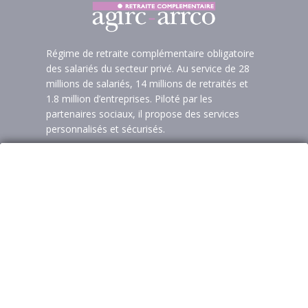
Régime de retraite complémentaire obligatoire
des salariés du secteur privé. Au service de 28
millions de salariés, 14 millions de retraités et
1.8 million d’entreprises. Piloté par les
partenaires sociaux, il propose des services
personnalisés et sécurisés.
Contacter votre conseiller retraite
0 970 660 660
- numéro non surtaxé
Pour aller plus loin avec l’Agirc-Arrco
Les autres sites de
l'Agirc-Arrco
Site internet dédié aux jeunes aidants