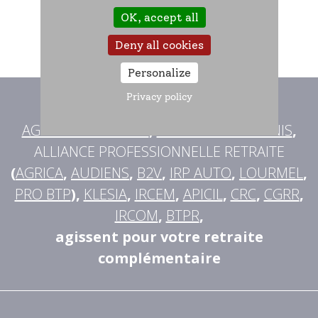
OK, accept all
Deny all cookies
Personalize
Privacy policy
Avec l'AGIRC-ARRCO
,
AG2R LA MONDIALE
,
MALAKOFF HUMANIS
,
ALLIANCE PROFESSIONNELLE RETRAITE
(
AGRICA
,
AUDIENS
,
B2V
,
IRP AUTO
,
LOURMEL
,
PRO BTP
),
KLESIA
,
IRCEM
,
APICIL
,
CRC
,
CGRR
,
IRCOM
,
BTPR
,
agissent pour votre retraite
complémentaire