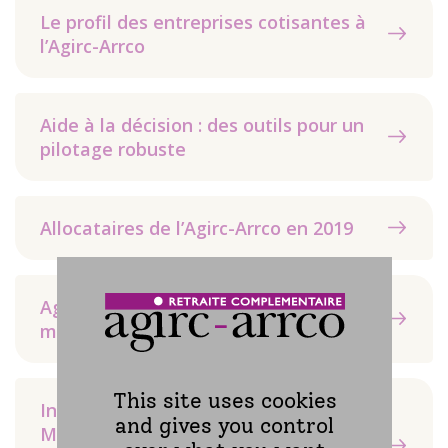
Le profil des entreprises cotisantes à
l’Agirc-Arrco
Aide à la décision : des outils pour un
pilotage robuste
Allocataires de l’Agirc-Arrco en 2019
Agirc-Arrco : son modèle de
microsimulation entre en production
This site uses cookies
Interview de Michel Hourriez et
and gives you control
Manon Dubois (Cor) – « les données de