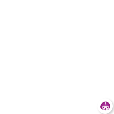
Les autres sites de
l'Agirc-Arrco
Site internet dédié aux jeunes aidants
Site des centres de prévention Agirc-
Arrco
Site officiel branche
professionnelle retraite
complémentaire et prévoyance
Site officiel de Ma Boussole
Aidants pour trouver des aides
de proximité
© 2026 Agirc-arrco
|
Plan du site
|
Mentions légales
|
Lutte contre la fraude et abus
|
Données personnelles
|