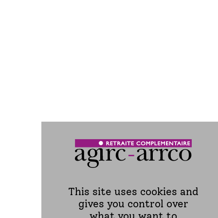
charges sur dossiers
d’allocations dont le
289
–
paiement a été
interrompu
Charges diverses
44
13
Total des charges
103 011
99 867
+ 3,1 %
SOLDE TECHNIQUE
329
1 558
Produits financiers
1 068
2 768
Dotations / Reprises
43
267
sur provisions
This site uses cookies and
RESULTAT
1 111
3 035
gives you control over
FINANCIER TOTAL
what you want to