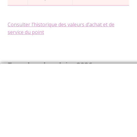
Consulter l’historique des valeurs d’achat et de
service du point
Tranches de salaire 2026
Tranche 1
Tranche 2
jusqu’à 1 fois le
Entre 1 et 8 fois le
Limites
plafond de la
plafond de la
Sécurité sociale
Sécurité sociale
Mensuel
entre 0 et 4 005
entre 4 005 et 32
en €
€
040 €