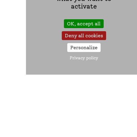
RESULTAT GLOBAL
activate
1 440
4 593
DE L’EXERCICE
OK, accept all
Deny all cookies
Résultats 2025 du régime diffusés par communiqué de
presse du 31 mars 2026
Personalize
Privacy policy
Documents
Historique des valeurs du point
Paramètres 2025
Résultats Agirc-Arrco 2025