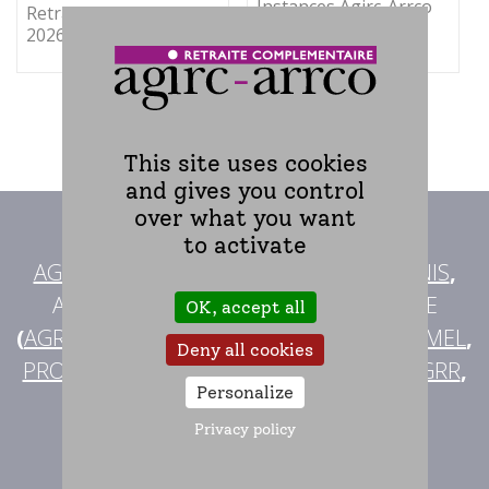
Instances Agirc-Arrco
Retraite progressive
2027
2026
This site uses cookies
and gives you control
over what you want
Avec l'AGIRC-ARRCO
,
to activate
AG2R LA MONDIALE
,
MALAKOFF HUMANIS
,
ALLIANCE PROFESSIONNELLE RETRAITE
OK, accept all
(
AGRICA
,
AUDIENS
,
B2V
,
IRP AUTO
,
LOURMEL
,
Deny all cookies
PRO BTP
),
KLESIA
,
IRCEM
,
APICIL
,
CRC
,
CGRR
,
Personalize
IRCOM
,
BTPR
,
Privacy policy
agissent pour votre retraite
complémentaire