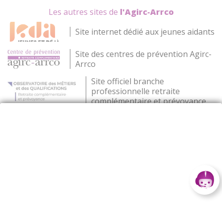
Les autres sites de
l'Agirc-Arrco
Site internet dédié aux jeunes aidants
Site des centres de prévention Agirc-
Arrco
Site officiel branche
professionnelle retraite
complémentaire et prévoyance
Site officiel de Ma Boussole
Aidants pour trouver des aides
de proximité
© 2026 Agirc-arrco
|
Plan du site
|
Mentions légales
|
Lutte contre la fraude et abus
|
Données personnelles
|
Gestion des Cookies
|
Appels d’offres
|