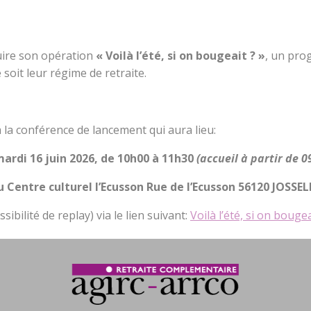
uire son opération
« Voilà l’été, si on bougeait ? »
, un pro
e soit leur régime de retraite.
 la conférence de lancement qui aura lieu:
ardi 16 juin 2026, de 10h00 à 11h30
(accueil à partir de 0
u Centre culturel l’Ecusson Rue de l’Ecusson 56120 JOSSEL
ibilité de replay) via le lien suivant:
Voilà l’été, si on bougea
vec la participation exceptionnelle à distance d’Alain Bern
les valeurs du sport et de la solidarité.
ous vous convierons à un pot convivial pendant lequel vous p