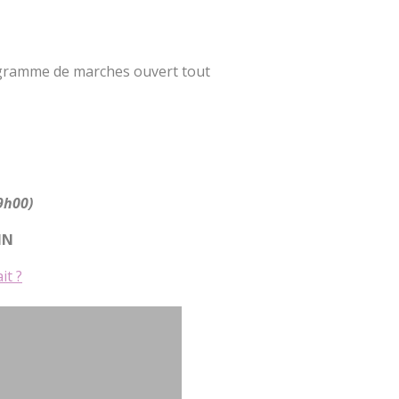
gramme de marches ouvert tout
9h00)
IN
it ?
ard, Champion Olympique de
ourrez vous inscrire au