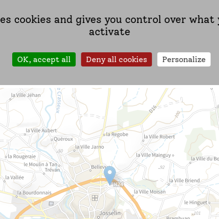
es :
Voila L’été, Si On Bougeait ? Préinscription 2026
ses cookies and gives you control over what
activate
et nombreuses !
OK, accept all
Deny all cookies
Personalize