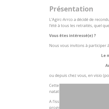
Présentation
L’Agirc-Arrco a décidé de recond
l’été à tous les retraités, quel qu
Vous êtes intéressé(e) ?
Nous vous invitons à participer à
Le m
A
ou depuis chez vous, en visio (poss
Cette conférence sera réalisée a
natation, qui partagera avec nous 
A l’issue de cette conférence, n
programme de marches !