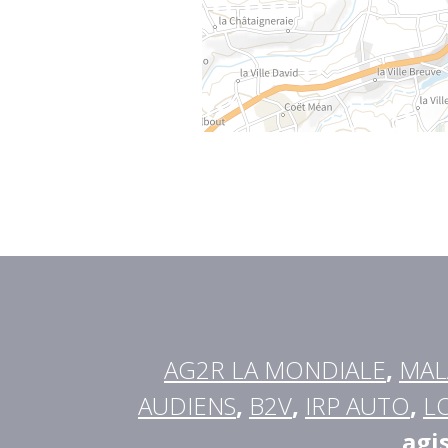
AG2R LA MONDIALE
,
MAL
AUDIENS
,
B2V
,
IRP AUTO
,
L
agi