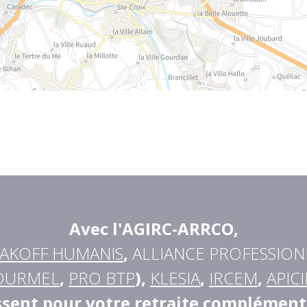
Avec l'AGIRC-ARRCO
,
AKOFF HUMANIS
,
ALLIANCE PROFESSION
OURMEL
,
PRO BTP
),
KLESIA
,
IRCEM
,
APICI
ssent pour votre retraite complément