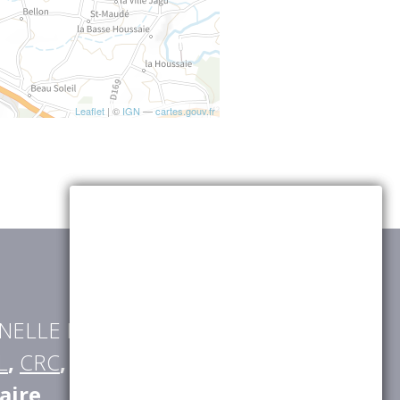
Leaflet
| ©
IGN
—
cartes.gouv.fr
NELLE RETRAITE
(
AGRICA
,
L
,
CRC
,
CGRR
,
IRCOM
,
BTPR
,
aire