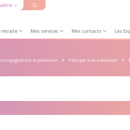
aître
retraite
Mes services
Mes contacts
Les Exp
ccompagnement et prévention
Participer à un événement
t si on bougeait! – Josse