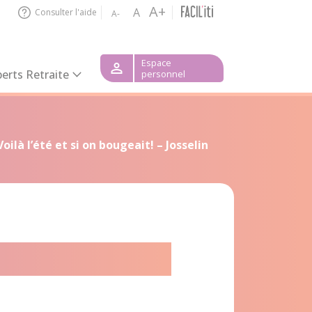
A+
A
Consulter l'aide
A-
Espace
erts Retraite
personnel
Voilà l’été et si on bougeait! – Josselin
lin