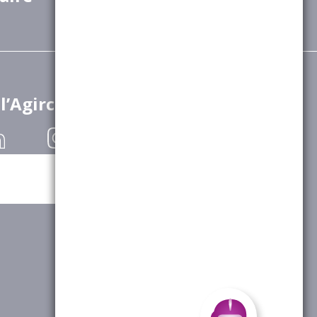
 l’Agirc-Arrco