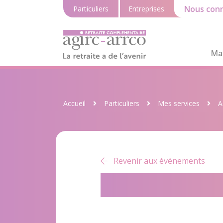
Nous conn
Particuliers
Entreprises
Ma 
Accueil
Particuliers
Mes services
A
Revenir aux événements
Voilà l’été e