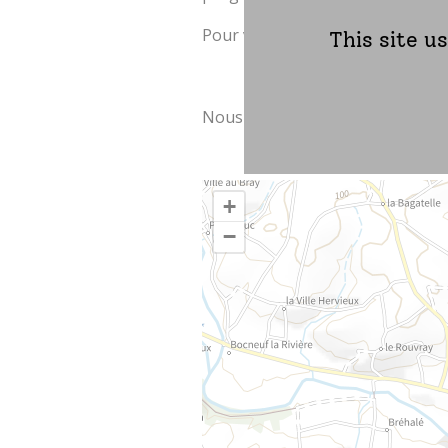
Pour vous préinscrire aux march
This site u
Nous vous attendons nombreux 
+
−