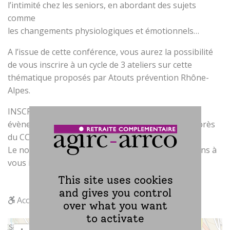
l’intimité chez les seniors, en abordant des sujets
comme
les changements physiologiques et émotionnels…
A l’issue de cette conférence, vous aurez la possibilité
de vous inscrire à un cycle de 3 ateliers sur cette
thématique proposés par Atouts prévention Rhône-
Alpes.
INSCRIPTIONS : Si vous souhaitez participer à cet
évènement, nous vous invitons à vous inscrire auprès
du CCAS au 04 78 59 65 13.
Le nombre de places étant limité, nous vous invitons à
vous inscrire dès que possible.
This site uses cookies
and gives you control
Accès handicapés
over what you want
to activate