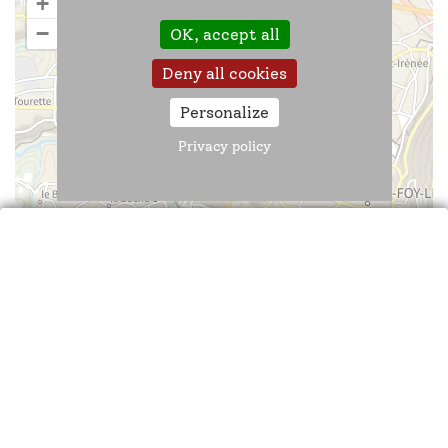
+
−
OK, accept all
Deny all cookies
Personalize
Privacy policy
Leaflet
| ©
IGN
—
cartes.gouv.fr
Résidence Chantegrillet
7 chemin de Chantegrillet