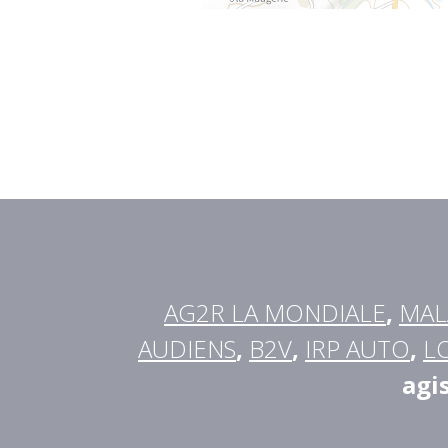
AG2R LA MONDIALE
,
MAL
AUDIENS
,
B2V
,
IRP AUTO
,
L
agi