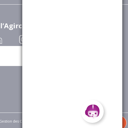
 l’Agirc-Arrco
Gestion des Cookies
|
Appels d’offres
|