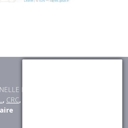
Leaflet
| ©
IGN
—
cartes.gouv.fr
NELLE RETRAITE
(
AGRICA
,
L
,
CRC
,
CGRR
,
IRCOM
,
BTPR
,
aire