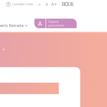
A+
A
Consulter l'aide
A-
Espace
erts Retraite
personnel
 de Saint-Lô