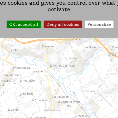
ses cookies and gives you control over what
activate
OK, accept all
Deny all cookies
Personalize