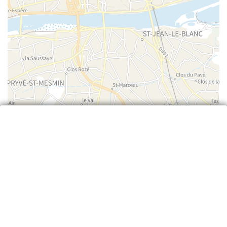
Leaflet
| ©
IGN
—
cartes.gouv.fr
Retour