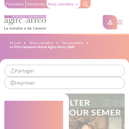
Particuliers
Entreprises
Nous connaître
Accueil
Nous connaître
Nos actualités
Le Prix Semaine bleue Agirc-Arrco 2025
Partager
Imprimer
Le Prix
Semaine bleue
Agirc-Arrco