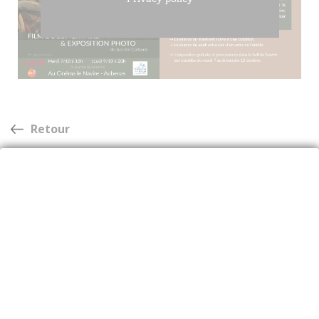
Retour
Avec l'AGIRC-ARRCO
,
AG2R LA MONDIALE
,
MALAKOFF HUMANIS
,
ALLIANCE PROFESSIONNELLE RETRAITE
(
AGRICA
,
AUDIENS
,
B2V
,
IRP AUTO
,
LOURMEL
,
PRO BTP
),
KLESIA
,
IRCEM
,
APICIL
,
CRC
,
CGRR
,