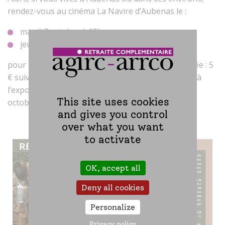
rendez-vous au cinéma La Navire d’Aubenas le :
mardi 7 octobre à 15h ou,
jeudi 9 octobre à 20h
pour assister à la diffusion du documentaire (entrée : 5
€ suivi d’une collation ou d’un verre de l’amitié) ou à
l’exposition photo installée dans le hall du 7 au 12
This site uses cookies
octobre (entrée libre et gratuite).
and gives you control
over what you want
to activate
OK, accept all
Deny all cookies
Personalize
Privacy policy