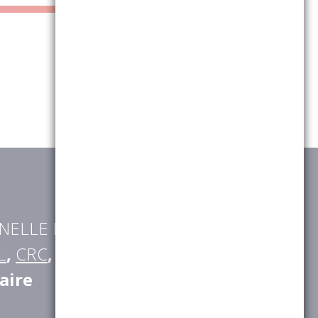
NELLE RETRAITE
(
AGRICA
,
L
,
CRC
,
CGRR
,
IRCOM
,
BTPR
,
aire