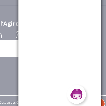
 l’Agirc-Arrco
Gestion des Cookies
|
Appels d’offres
|