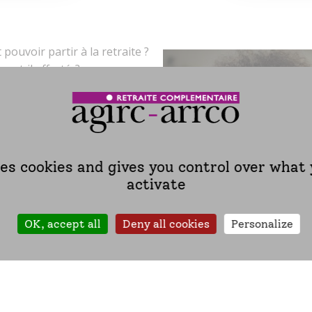
 pouvoir partir à la retraite ?
a‑t‑il affecté ?
us longtemps pour avoir une
ent les assurés, à mesure
traite.
ses cookies and gives you control over what
activate
s sont réservés aux
etraite n’a pas encore été
OK, accept all
Deny all cookies
Personalize