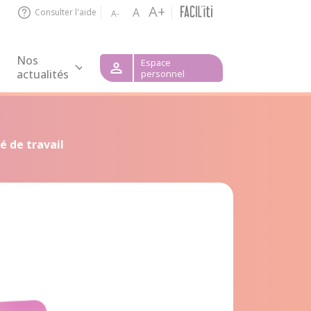
A+
A
Consulter l'aide
A-
Nos
Espace
actualités
personnel
é de travail