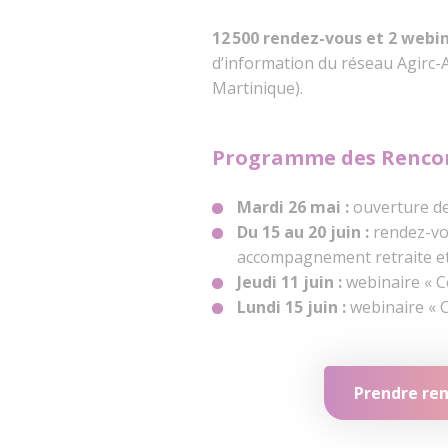
12 500 rendez-vous et 2 webi
d’information du réseau Agirc-
Martinique).
Programme des Rencon
Mardi 26 mai :
ouverture de
Du 15 au 20 juin :
rendez-vou
accompagnement retraite et
Jeudi 11 juin :
webinaire « C
Lundi 15 juin :
webinaire « C
Prendre re