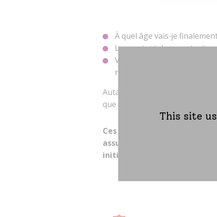
À quel âge vais‑je finalement
Le montant de ma retraite ser
Vais‑je devoir travailler pl
retraite à taux plein ?…
Autant de questions que se pos
que s’approche le départ à la re
This site u
Ces rendez-vous de 20 minute
assurés dont la demande de r
initiée.