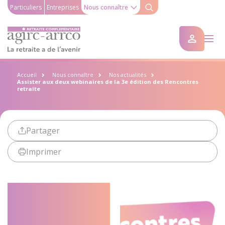
Particuliers
Entreprises
Nous connaître
Accueil
Nous connaître
Nos actualités
Assister aux deux webinaires de la 3e édition des Rencontres
retraite
Partager
Imprimer
Assister aux
deux
webinaires de