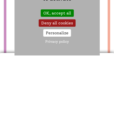
rendez-vous gratuits sont
proposés par l’Agirc-Arrco : en
OK, accept all
ligne ou dans l’un des 226 lieux
d’information du réseau, partout
Deny all cookies
en France métropolitaine et dans
Personalize
les DROM.
Privacy policy
Ces rendez-vous de 20 minutes
sont réservés aux assurés dont la
demande de retraite n’a pas été
encore initiée.
Prendre rendez-vous