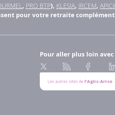
OURMEL
,
PRO BTP
),
KLESIA
,
IRCEM
,
APICI
ssent pour votre retraite complément
Pour aller plus loin avec
Les autres sites de
l'Agirc-Arrco