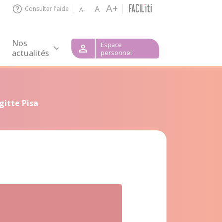
A+
A
Consulter l'aide
A-
Nos
Espace
actualités
personnel
igitte Pisa