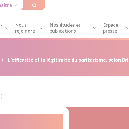
aître
-
Nous
Nos études et
Espace
rejoindre
publications
presse
L’efficacité et la légitimité du paritarisme, selon Br
et la