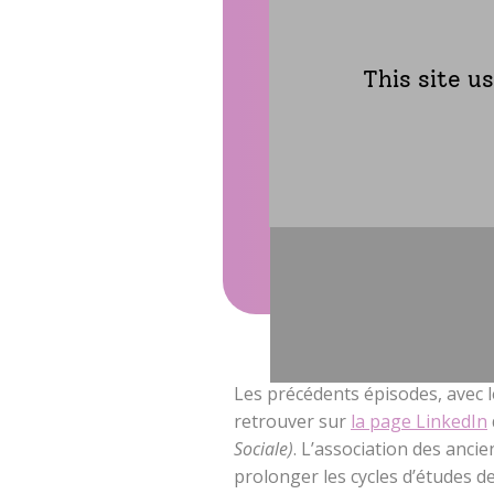
This site u
Vidéos sur le paritari
Voir la vidéo
Les précédents épisodes, avec l
retrouver sur
la page LinkedIn
Sociale)
. L’association des anci
prolonger les cycles d’études de