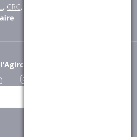
L
,
CRC
,
CGRR
,
IRCOM
,
BTPR
,
aire
 l’Agirc-Arrco