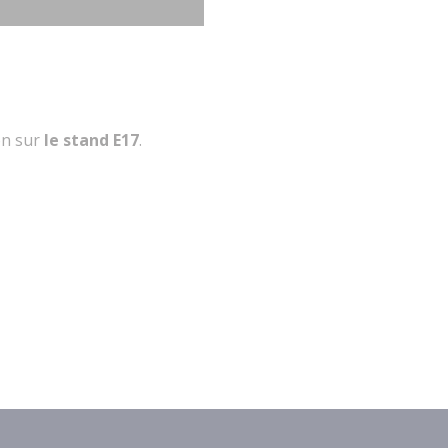
on sur
le stand E17
.