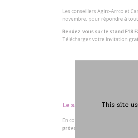
Les conseillers Agirc-Arrco et C
novembre, pour répondre à tout
Rendez-vous sur le stand E18 E
Téléchargez votre invitation gra
Le saviez-vous ?
This site u
En cotisant pour votre retraite
prévention
entièrement pris en 