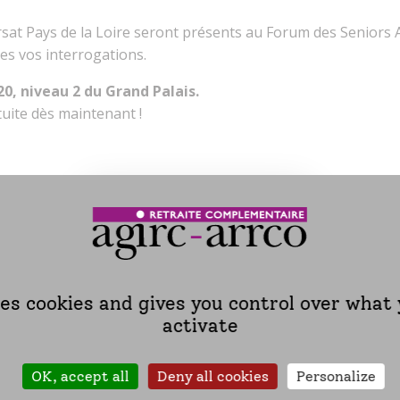
arsat Pays de la Loire seront présents au Forum des Seniors 
es vos interrogations.
20, niveau 2 du Grand Palais.
tuite dès maintenant !
Télécharger l'invitation
ses cookies and gives you control over what
activate
 complémentaire, vous bénéficiez également de
services d’
charge par votre caisse de retraite.
OK, accept all
Deny all cookies
Personalize