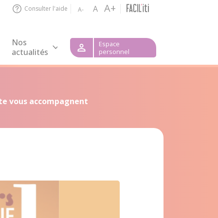
A+
A
Consulter l'aide
A-
Nos
Espace
actualités
personnel
aite vous accompagnent