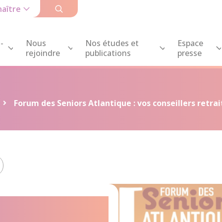
aître
-
Nous
Nos études et
Espace
rejoindre
publications
presse
Forum des Seniors Atlantique : vos conseillers retr
eniors