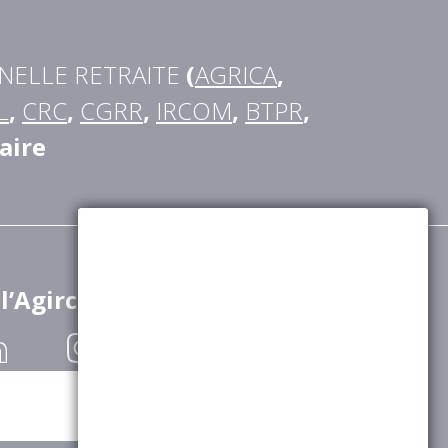
NELLE RETRAITE
(
AGRICA
,
L
,
CRC
,
CGRR
,
IRCOM
,
BTPR
,
aire
 l’Agirc-Arrco