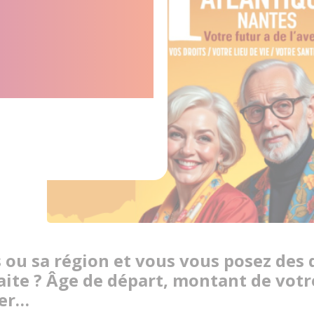
 vos
retraite
pagnent
 ou sa région et vous vous posez des 
raite ? Âge de départ, montant de vot
uer…