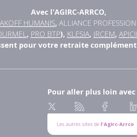
Avec l'AGIRC-ARRCO
,
AKOFF HUMANIS
,
ALLIANCE PROFESSION
OURMEL
,
PRO BTP
),
KLESIA
,
IRCEM
,
APICI
ssent pour votre retraite complément
Pour aller plus loin avec
Les autres sites de
l'Agirc-Arrco