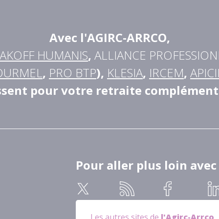
Avec l'AGIRC-ARRCO
,
AKOFF HUMANIS
,
ALLIANCE PROFESSION
OURMEL
,
PRO BTP
),
KLESIA
,
IRCEM
,
APICI
ssent pour votre retraite complément
Pour aller plus loin avec
Les autres sites de
l'Agirc-Arrco