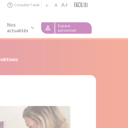
A+
A
Consulter l'aide
A-
Nos
Espace
actualités
personnel
nditions