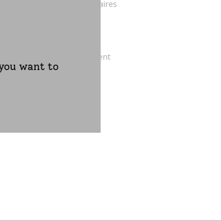
sans rendez-vous, aux horaires
eures conditions.
sie. Certaines agences reçoivent
 you want to