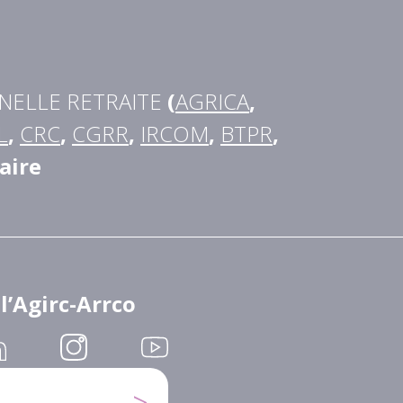
NELLE RETRAITE
(
AGRICA
,
L
,
CRC
,
CGRR
,
IRCOM
,
BTPR
,
aire
 l’Agirc-Arrco